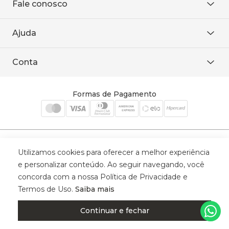
Fale conosco
Onde encontrar
Área restrita
De seg. à sex. das 8h às 18h.
Trabalhe conosco
Ajuda
WhatsApp
Baixe o APP
sac@sodanca.com.br
Formas de pagamento
Conta
Política de entrega
Política de privacidade
Minha conta
Trocas e devoluções
Meus pedidos
Formas de Pagamento
Cadastre-se
Selos de Segurança
Utilizamos cookies para oferecer a melhor experiência
e personalizar conteúdo. Ao seguir navegando, você
concorda com a nossa Política de Privacidade e
Termos de Uso.
Saiba mais
© 2025 Trinys Indústria e Comércio Ltda - Todos os direitos reservados
| CNPJ: 59.907.634/0001-75 | Rua Santa Augusta, 409 - Vila
Continuar e fechar
Califórnia - Osvaldo Cruz - SP - CEP: 17702-316.