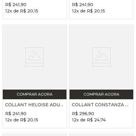
R$
241
,
90
R$
241
,
90
12
x de
R$
20
,
15
12
x de
R$
20
,
15
COMPRAR AGORA
COMPRAR AGORA
COLLANT HELOISE ADULTO REF. SD2517 - NUT
COLLANT CONSTANZA ADULTO REF. SD2520 - PRETO
R$
241
,
90
R$
296
,
90
12
x de
R$
20
,
15
12
x de
R$
24
,
74