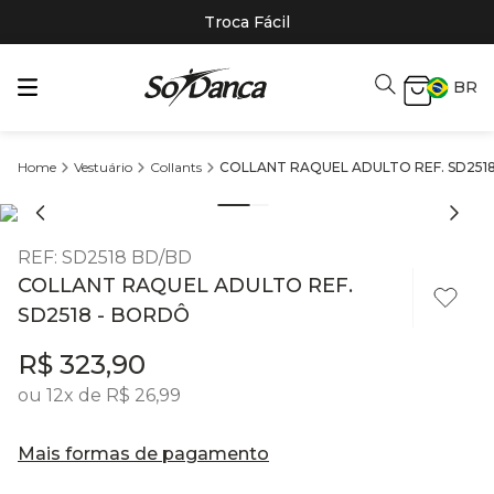
Troca Fácil
BR
Vestuário
Collants
COLLANT RAQUEL ADULTO REF. SD251
REF
:
SD2518 BD/BD
COLLANT RAQUEL ADULTO REF.
SD2518 - BORDÔ
R$
323
,
90
ou
12
x de
R$
26
,
99
Mais formas de pagamento