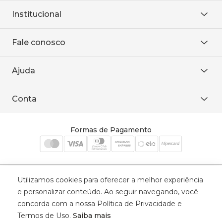
Institucional
Sobre Nós
Fale conosco
Onde encontrar
Área restrita
De seg. à sex. das 8h às 18h.
Trabalhe conosco
Ajuda
WhatsApp
Baixe o APP
sac@sodanca.com.br
Formas de pagamento
Conta
Política de entrega
Política de privacidade
Minha conta
Trocas e devoluções
Meus pedidos
Formas de Pagamento
Cadastre-se
Utilizamos cookies para oferecer a melhor experiência
Selos de Segurança
e personalizar conteúdo. Ao seguir navegando, você
concorda com a nossa Política de Privacidade e
Termos de Uso.
Saiba mais