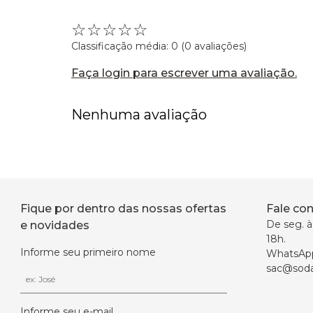
☆
☆
☆
☆
☆
Classificação média: 0
(0 avaliações)
Faça login para escrever uma avaliação.
Nenhuma avaliação
Fique por dentro das nossas ofertas
Fale co
De seg. à 
e novidades
18h.
Informe seu primeiro nome
WhatsAp
sac@soda
Informe seu e-mail