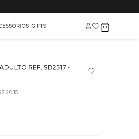
CESSÓRIOS
GIFTS
ADULTO REF. SD2517 -
R$
20
,
15