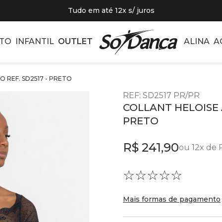
Tudo em até 12x s/ juros
TO
INFANTIL
OUTLET
ALINA
A
 REF. SD2517 - PRETO
REF
:
SD2517 PR/PR
COLLANT HELOISE 
PRETO
R$
241
,
90
ou
12
x de
☆
☆
☆
☆
☆
Mais formas de pagamento