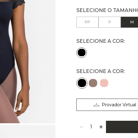
PP
P
M
SELECIONE A COR:
Provador Virtual