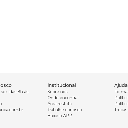
nosco
Institucional
Ajuda
sex. das 8h às 
Sobre nós
Forma
Onde encontrar
Políti
p
Área restrita
Polític
nca.com.br
Trabalhe conosco
Trocas
Baixe o APP