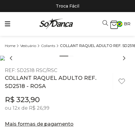
Troca Fácil
BR
Vestuário
Collants
COLLANT RAQUEL ADULTO REF. SD2518
REF
:
SD2518 RSC/RSC
COLLANT RAQUEL ADULTO REF.
SD2518 - ROSA
R$
323
,
90
ou
12
x de
R$
26
,
99
Mais formas de pagamento