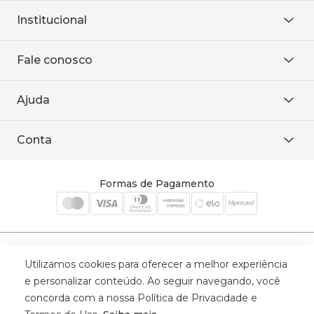
Institucional
Sobre Nós
Fale conosco
Onde encontrar
Área restrita
De seg. à sex. das 8h às 18h.
Trabalhe conosco
Ajuda
WhatsApp
Baixe o APP
sac@sodanca.com.br
Formas de pagamento
Conta
Política de entrega
Política de privacidade
Minha conta
Trocas e devoluções
Meus pedidos
Formas de Pagamento
Cadastre-se
Selos de Segurança
Utilizamos cookies para oferecer a melhor experiência
e personalizar conteúdo. Ao seguir navegando, você
concorda com a nossa Política de Privacidade e