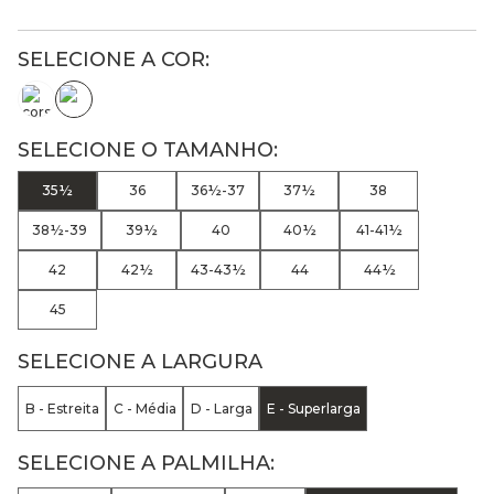
35½
36
36½-37
37½
38
38½-39
39½
40
40½
41-41½
42
42½
43-43½
44
44½
45
SELECIONE A LARGURA
B - Estreita
C - Média
D - Larga
E - Superlarga
SELECIONE A PALMILHA: