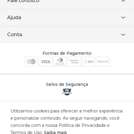
Fale conosco
Onde encontrar
Área restrita
De seg. à sex. das 8h às 18h.
Trabalhe conosco
Ajuda
WhatsApp
Baixe o APP
sac@sodanca.com.br
Formas de pagamento
Conta
Política de entrega
Política de privacidade
Minha conta
Trocas e devoluções
Meus pedidos
Formas de Pagamento
Cadastre-se
Selos de Segurança
Utilizamos cookies para oferecer a melhor experiência
© 2025 Trinys Indústria e Comércio Ltda - Todos os direitos reservados
e personalizar conteúdo. Ao seguir navegando, você
| CNPJ: 59.907.634/0001-75 | Rua Santa Augusta, 409 - Vila
concorda com a nossa Política de Privacidade e
Califórnia - Osvaldo Cruz - SP - CEP: 17702-316.
Termos de Uso.
Saiba mais