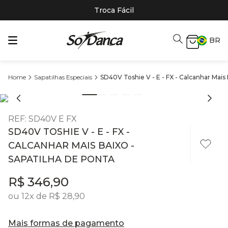
Troca Fácil
BR
Sapatilhas Especiais
SD40V Toshie V - E - FX - Calcanhar Mais 
REF
:
SD40V E FX
SD40V TOSHIE V - E - FX -
CALCANHAR MAIS BAIXO -
SAPATILHA DE PONTA
R$
346
,
90
ou
12
x de
R$
28
,
90
Mais formas de pagamento