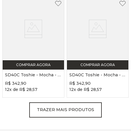
COMPRAR AGORA
COMPRAR AGORA
SD40C Toshie - Mocha - E - FS - Sapatilha de Ponta LONA STRETCH
SD40C Toshie - Mocha - B - FX - Sapatilha de Ponta LONA STRETCH
R$
342
,
90
R$
342
,
90
12
x de
R$
28
,
57
12
x de
R$
28
,
57
TRAZER MAIS PRODUTOS