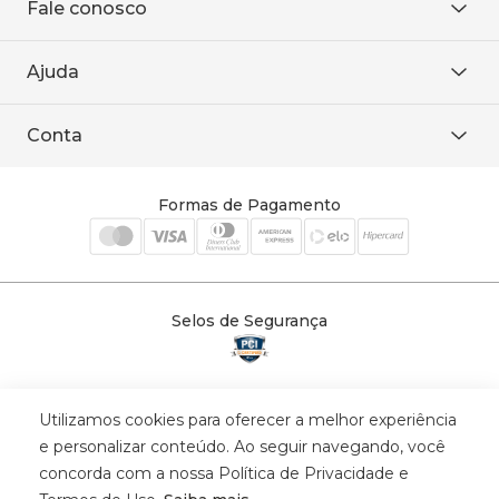
Fale conosco
Onde encontrar
Área restrita
De seg. à sex. das 8h às 18h.
Trabalhe conosco
Ajuda
WhatsApp
Baixe o APP
sac@sodanca.com.br
Formas de pagamento
Conta
Política de entrega
Política de privacidade
Minha conta
Trocas e devoluções
Meus pedidos
Formas de Pagamento
Cadastre-se
Selos de Segurança
Utilizamos cookies para oferecer a melhor experiência
© 2025 Trinys Indústria e Comércio Ltda - Todos os direitos reservados
e personalizar conteúdo. Ao seguir navegando, você
| CNPJ: 59.907.634/0001-75 | Rua Santa Augusta, 409 - Vila
concorda com a nossa Política de Privacidade e
Califórnia - Osvaldo Cruz - SP - CEP: 17702-316.