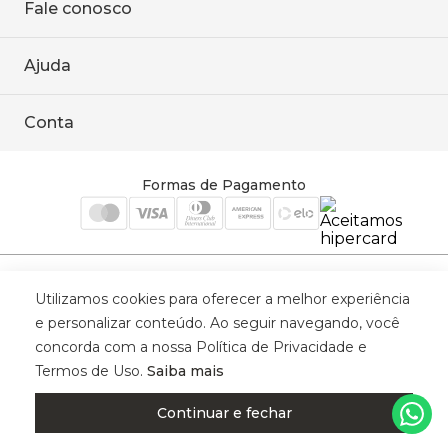
Fale conosco
Onde encontrar
Área restrita
De seg. à sex. das 8h às 18h.
Trabalhe conosco
Ajuda
WhatsApp
Baixe o APP
sac@sodanca.com.br
Formas de pagamento
Conta
Política de entrega
Política de privacidade
Minha conta
Trocas e devoluções
Meus pedidos
Formas de Pagamento
Cadastre-se
Selos de Segurança
Utilizamos cookies para oferecer a melhor experiência
e personalizar conteúdo. Ao seguir navegando, você
concorda com a nossa Política de Privacidade e
Termos de Uso.
Saiba mais
© 2025 Trinys Indústria e Comércio Ltda - Todos os direitos reservados
| CNPJ: 59.907.634/0001-75 | Rua Santa Augusta, 409 - Vila
Continuar e fechar
Califórnia - Osvaldo Cruz - SP - CEP: 17702-316.