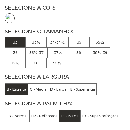
33
33½
34-34½
35
35½
36
36½-37
37½
38
38½-39
39½
40
40½
SELECIONE A LARGURA
B - Estreita
C - Média
D - Larga
E - Superlarga
SELECIONE A PALMILHA:
FN - Normal
FR - Reforçada
FS - Macia
FX - Super-reforçada