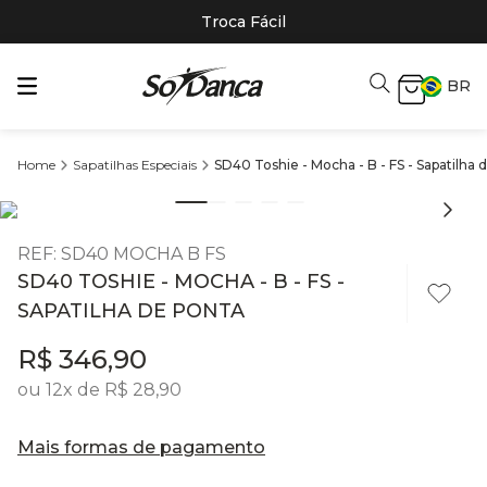
Troca Fácil
BR
Sapatilhas Especiais
SD40 Toshie - Mocha - B - FS - Sapatilha 
REF
:
SD40 MOCHA B FS
SD40 TOSHIE - MOCHA - B - FS -
SAPATILHA DE PONTA
R$
346
,
90
ou
12
x de
R$
28
,
90
Mais formas de pagamento