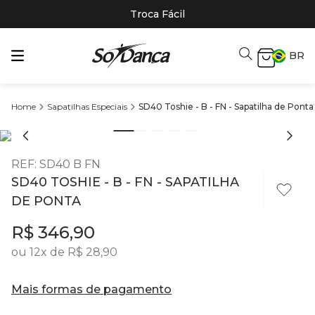
Troca Fácil
BR
Sapatilhas Especiais
SD40 Toshie - B - FN - Sapatilha de Ponta
REF
:
SD40 B FN
SD40 TOSHIE - B - FN - SAPATILHA
DE PONTA
R$
346
,
90
ou
12
x de
R$
28
,
90
Mais formas de pagamento