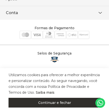
Baixe o APP
sac@sodanca.com.br
Formas de pagamento
Conta
Política de entrega
Política de privacidade
Minha conta
Trocas e devoluções
Meus pedidos
Formas de Pagamento
Cadastre-se
Selos de Segurança
Utilizamos cookies para oferecer a melhor experiência
© 2025 Trinys Indústria e Comércio Ltda - Todos os direitos reservados
e personalizar conteúdo. Ao seguir navegando, você
| CNPJ: 59.907.634/0001-75 | Rua Santa Augusta, 409 - Vila
concorda com a nossa Política de Privacidade e
Califórnia - Osvaldo Cruz - SP - CEP: 17702-316.
Termos de Uso.
Saiba mais
Continuar e fechar