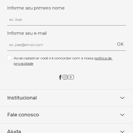
Informe seu primeiro nome
Informe seu e-mail
OK
Ao se cadastrar você irá concordar com a nossa 
política de 
privacidade
Institucional
Sobre Nós
Fale conosco
Onde encontrar
Área restrita
De seg. à sex. das 8h às 18h.
Trabalhe conosco
Ajuda
WhatsApp