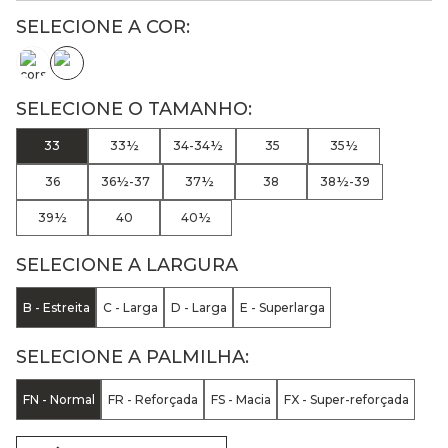
33
33½
34-34½
35
35½
36
36½-37
37½
38
38½-39
39½
40
40½
SELECIONE A LARGURA
B - Estreita
C - Larga
D - Larga
E - Superlarga
SELECIONE A PALMILHA:
FN - Normal
FR - Reforçada
FS - Macia
FX - Super-reforçada