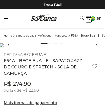
Troca Fácil
BR
Sapato de Jazz Profissional - Variações
F54A - Bege Eua - E - S
REF
:
F54A BEGEEUA E
F54A - BEGE EUA - E - SAPATO JAZZ
DE COURO E STRETCH - SOLA DE
CAMURÇA
R$
274
,
90
ou
12
x de
R$
22
,
90
Mais formas de pagamento