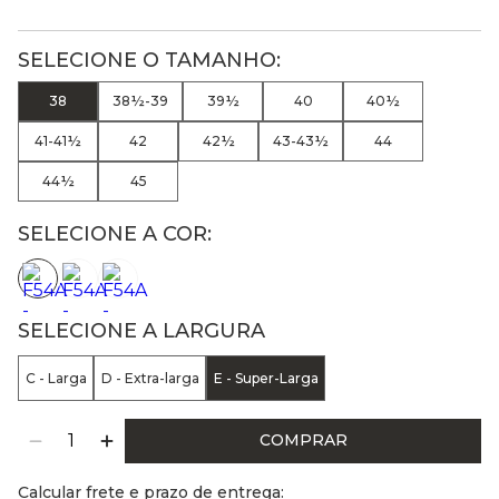
38
38½-39
39½
40
40½
41-41½
42
42½
43-43½
44
44½
45
SELECIONE A COR:
SELECIONE A LARGURA
C - Larga
D - Extra-larga
E - Super-Larga
COMPRAR
Calcular frete e prazo de entrega: