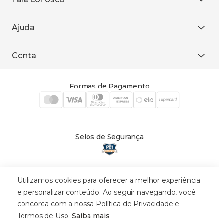
Onde encontrar
Área restrita
De seg. à sex. das 8h às 18h.
Trabalhe conosco
Ajuda
WhatsApp
Baixe o APP
sac@sodanca.com.br
Formas de pagamento
Conta
Política de entrega
Política de privacidade
Minha conta
Trocas e devoluções
Meus pedidos
Formas de Pagamento
Cadastre-se
Selos de Segurança
Utilizamos cookies para oferecer a melhor experiência
© 2025 Trinys Indústria e Comércio Ltda - Todos os direitos reservados
e personalizar conteúdo. Ao seguir navegando, você
| CNPJ: 59.907.634/0001-75 | Rua Santa Augusta, 409 - Vila
concorda com a nossa Política de Privacidade e
Califórnia - Osvaldo Cruz - SP - CEP: 17702-316.
Termos de Uso.
Saiba mais