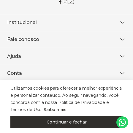
Institucional
Sobre Nós
Fale conosco
Onde encontrar
Área restrita
De seg. à sex. das 8h às 18h.
Trabalhe conosco
Ajuda
WhatsApp
Baixe o APP
sac@sodanca.com.br
Formas de pagamento
Conta
Política de entrega
Política de privacidade
Minha conta
Trocas e devoluções
Utilizamos cookies para oferecer a melhor experiência
Meus pedidos
Formas de Pagamento
e personalizar conteúdo. Ao seguir navegando, você
Cadastre-se
concorda com a nossa Política de Privacidade e
Termos de Uso.
Saiba mais
Continuar e fechar
Selos de Segurança