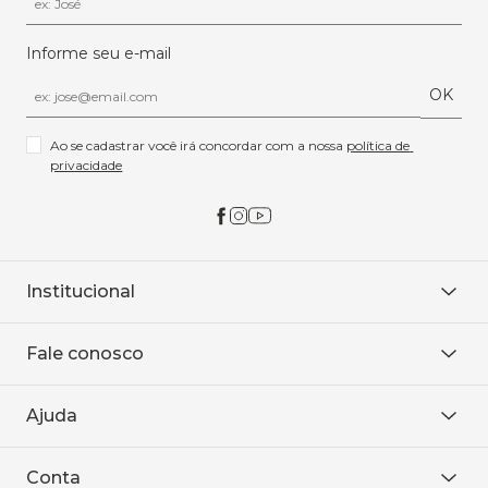
Informe seu e-mail
OK
Ao se cadastrar você irá concordar com a nossa 
política de 
privacidade
Institucional
Sobre Nós
Fale conosco
Onde encontrar
Área restrita
De seg. à sex. das 8h às 18h.
Trabalhe conosco
Ajuda
WhatsApp
Baixe o APP
sac@sodanca.com.br
Formas de pagamento
Conta
Política de entrega