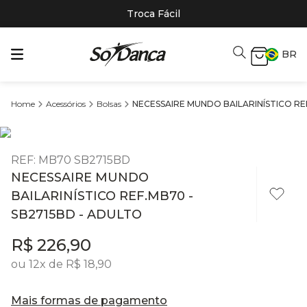
Troca Fácil
BR
Acessórios
Bolsas
NECESSAIRE MUNDO BAILARINÍSTICO RE
REF
:
MB70 SB2715BD
NECESSAIRE MUNDO
BAILARINÍSTICO REF.MB70 -
SB2715BD - ADULTO
R$
226
,
90
ou
12
x de
R$
18
,
90
Mais formas de pagamento