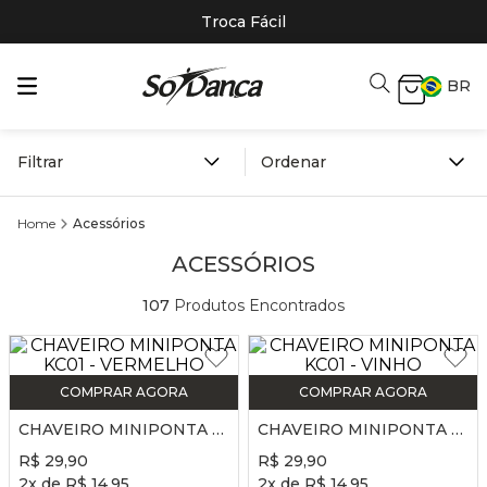
Troca Fácil
BR
Filtrar
Acessórios
ACESSÓRIOS
107
Produtos Encontrados
COMPRAR AGORA
COMPRAR AGORA
CHAVEIRO MINIPONTA KC01 - VERMELHO
CHAVEIRO MINIPONTA KC01 - VINHO
R$
29
,
90
R$
29
,
90
2
x de
R$
14
,
95
2
x de
R$
14
,
95