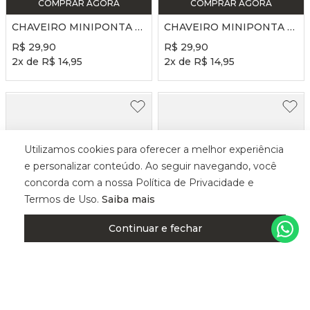
COMPRAR AGORA
COMPRAR AGORA
CHAVEIRO MINIPONTA KC01 - ROSA BB
CHAVEIRO MINIPONTA KC01 - PRETO
R$
29
,
90
R$
29
,
90
2
x de
R$
14
,
95
2
x de
R$
14
,
95
Utilizamos cookies para oferecer a melhor experiência
e personalizar conteúdo. Ao seguir navegando, você
concorda com a nossa Política de Privacidade e
Termos de Uso.
Saiba mais
Continuar e fechar
COMPRAR AGORA
COMPRAR AGORA
CHAVEIRO MINIPONTA KC01 - PRATA
CHAVEIRO MINIPONTA KC01 - OURO
R$
29
,
90
R$
29
,
90
2
x de
R$
14
,
95
2
x de
R$
14
,
95