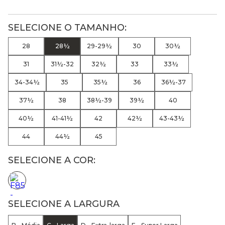
28
28½
29-29½
30
30½
31
31½-32
32½
33
33½
34-34½
35
35½
36
36½-37
37½
38
38½-39
39½
40
40½
41-41½
42
42½
43-43½
44
44½
45
SELECIONE A COR:
SELECIONE A LARGURA