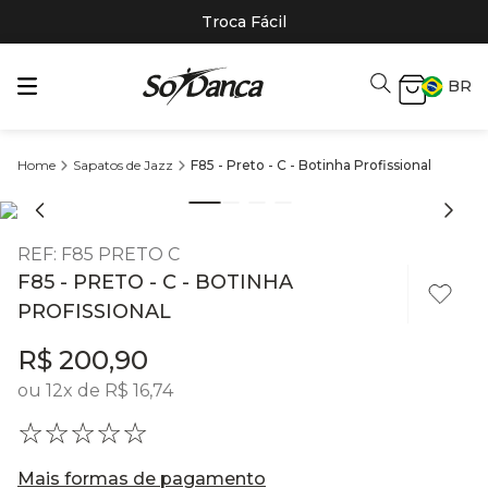
Troca Fácil
BR
Sapatos de Jazz
F85 - Preto - C - Botinha Profissional
REF
:
F85 PRETO C
F85 - PRETO - C - BOTINHA
PROFISSIONAL
R$
200
,
90
ou
12
x de
R$
16
,
74
☆
☆
☆
☆
☆
Mais formas de pagamento