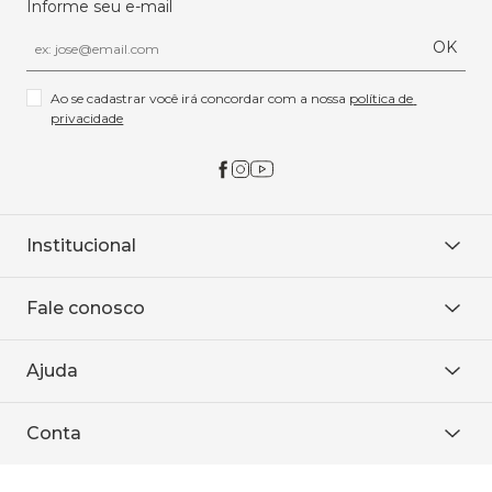
Informe seu e-mail
OK
Ao se cadastrar você irá concordar com a nossa 
política de 
privacidade
Institucional
Sobre Nós
Fale conosco
Onde encontrar
Área restrita
De seg. à sex. das 8h às 18h.
Trabalhe conosco
Ajuda
WhatsApp
Baixe o APP
sac@sodanca.com.br
Formas de pagamento
Conta
Política de entrega
Política de privacidade
Minha conta
Trocas e devoluções