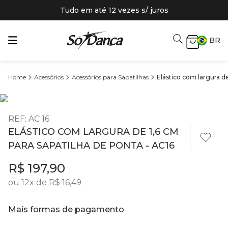
Tudo em até 12 vezes s/ juros
BR
Acessórios
Acessórios para Sapatilhas
Elástico com largura de
REF
:
AC 16
ELÁSTICO COM LARGURA DE 1,6 CM
PARA SAPATILHA DE PONTA - AC16
R$
197
,
90
ou
12
x de
R$
16
,
49
Mais formas de pagamento