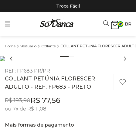
Troca Fácil
BR
Vestuário
Collants
COLLANT PETÚNIA FLORESCER ADULTO 
REF
:
FP683 PR/PR
COLLANT PETÚNIA FLORESCER
ADULTO - REF. FP683 - PRETO
R$
77
,
56
R$
193
,
90
ou
7
x de
R$
11
,
08
Mais formas de pagamento