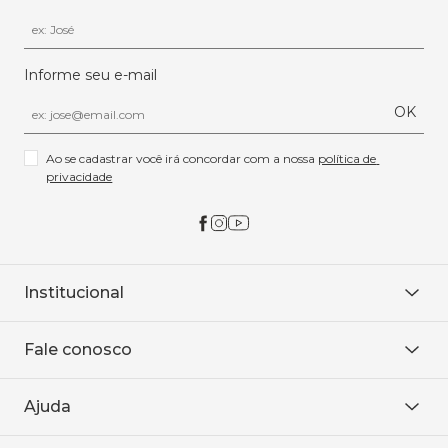
Informe seu e-mail
OK
Ao se cadastrar você irá concordar com a nossa 
política de 
privacidade
Institucional
Sobre Nós
Fale conosco
Onde encontrar
Área restrita
De seg. à sex. das 8h às 18h.
Trabalhe conosco
Ajuda
WhatsApp
Baixe o APP
sac@sodanca.com.br
Formas de pagamento