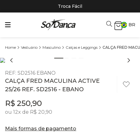
Troca Fácil
BR
Vestuário
Masculino
Calças e Leggings
CALÇA FRED MACUL
REF
:
SD2516 EBANO
CALÇA FRED MACULINA ACTIVE
25/26 REF. SD2516 - EBANO
R$
250
,
90
ou
12
x de
R$
20
,
90
Mais formas de pagamento