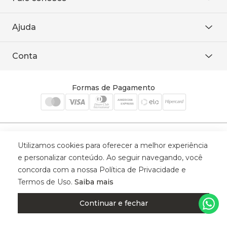
Área restrita
De seg. à sex. das 8h às 18h.
Trabalhe conosco
Ajuda
WhatsApp
Baixe o APP
sac@sodanca.com.br
Formas de pagamento
Conta
Política de entrega
Política de privacidade
Minha conta
Trocas e devoluções
Meus pedidos
Formas de Pagamento
Cadastre-se
Selos de Segurança
Utilizamos cookies para oferecer a melhor experiência
e personalizar conteúdo. Ao seguir navegando, você
concorda com a nossa Política de Privacidade e
Termos de Uso.
Saiba mais
© 2025 Trinys Indústria e Comércio Ltda - Todos os direitos reservados
| CNPJ: 59.907.634/0001-75 | Rua Santa Augusta, 409 - Vila
Continuar e fechar
Califórnia - Osvaldo Cruz - SP - CEP: 17702-316.