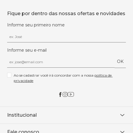
Fique por dentro das nossas ofertas e novidades
Informe seu primeiro nome
Informe seu e-mail
OK
Ao se cadastrar você irá concordar com a nossa 
política de 
privacidade
Institucional
Sobre Nós
Fale conosco
Onde encontrar