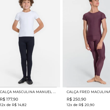
CALÇA MASCULINA MANUEL REF. SD2142 - PRETO - INFANTIL
R$
177
,
90
R$
250
,
90
12
x de
R$
14
,
82
12
x de
R$
20
,
90