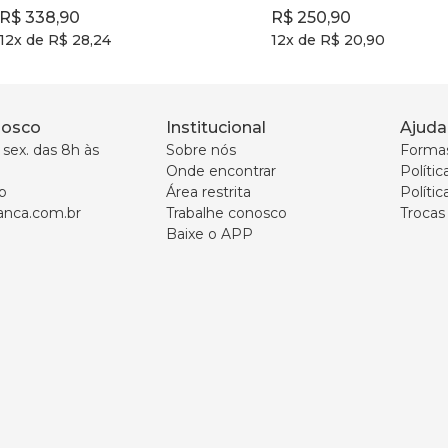
R$
338
,
90
R$
250
,
90
12
x de
R$
28
,
24
12
x de
R$
20
,
90
nosco
Institucional
Ajuda
sex. das 8h às 
Sobre nós
Forma
Onde encontrar
Políti
p
Área restrita
Polític
nca.com.br
Trabalhe conosco
Trocas
Baixe o APP