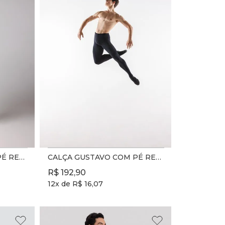
CALÇA GUSTAVO COM PÉ REF. 5119 - BRANCO - ADULTO
CALÇA GUSTAVO COM PÉ REF. 5119 - PRETO - ADULTO
R$
192
,
90
12
x de
R$
16
,
07