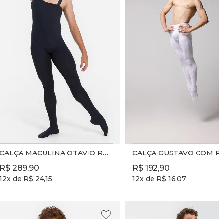
CALÇA MACULINA OTAVIO REF. SD2090 - PRETO - ADULTO
R$
289
,
90
R$
192
,
90
12
x de
R$
24
,
15
12
x de
R$
16
,
07