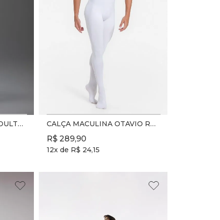
CALÇA THEO BE YOU ADULTO - REF. SD2397 - PRETO
CALÇA MACULINA OTAVIO REF. SD2090 - BRANCO - ADULTO
R$
289
,
90
12
x de
R$
24
,
15