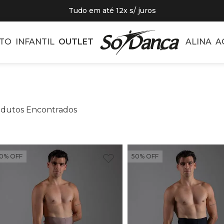
Tudo em até 12x s/ juros
TO
INFANTIL
OUTLET
ALINA
A
dutos Encontrados
0%
OFF
50%
OFF