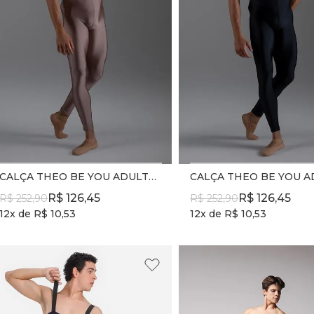
CALÇA THEO BE YOU ADULTO - REF. SD2397 - NUT
R$
126
,
45
R$
126
,
45
R$
252
,
90
R$
252
,
90
12
x de
R$
10
,
53
12
x de
R$
10
,
53