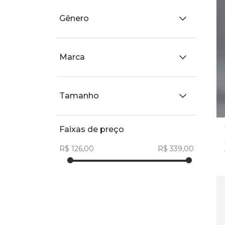
Bege
Gênero
Branco
Nude
Feminino
Preto
Marca
Masculino
Roxo
Infantil
Só Dança
Vinho
Adulto
Tamanho
Nut
Ébano
PP
P
M
Faixas de preço
R$ 126,00
R$ 339,00
G
GG