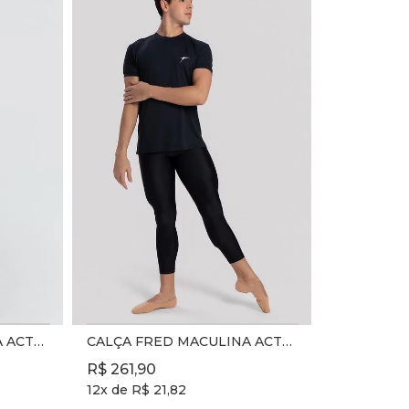
CALÇA FRED MACULINA ACTIVE 25/26 REF. SD2516 - EBANO
CALÇA FRED MACULINA ACTIVE 26/27 - REF. SD2516 - PRETO
R$
261
,
90
12
x de
R$
21
,
82