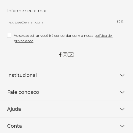
Informe seu e-mail
OK
Ao se cadastrar você irá concordar com a nossa 
política de 
privacidade
Institucional
Sobre Nós
Fale conosco
Onde encontrar
Área restrita
De seg. à sex. das 8h às 18h.
Trabalhe conosco
Ajuda
WhatsApp
Baixe o APP
sac@sodanca.com.br
Formas de pagamento
Conta
Política de entrega
Política de privacidade