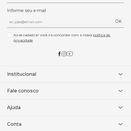
Informe seu e-mail
OK
Ao se cadastrar você irá concordar com a nossa 
política de 
privacidade
Institucional
Sobre Nós
Fale conosco
Onde encontrar
Área restrita
De seg. à sex. das 8h às 18h.
Trabalhe conosco
Ajuda
WhatsApp
Baixe o APP
sac@sodanca.com.br
Formas de pagamento
Conta
Política de entrega
Política de privacidade