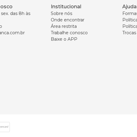
nosco
Institucional
Ajuda
sex. das 8h às 
Sobre nós
Forma
Onde encontrar
Políti
p
Área restrita
Polític
nca.com.br
Trabalhe conosco
Trocas
Baixe o APP