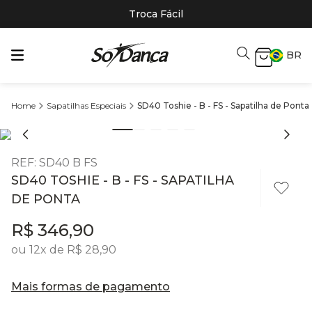
Troca Fácil
BR
Sapatilhas Especiais
SD40 Toshie - B - FS - Sapatilha de Ponta
REF
:
SD40 B FS
SD40 TOSHIE - B - FS - SAPATILHA
DE PONTA
R$
346
,
90
ou
12
x de
R$
28
,
90
Mais formas de pagamento