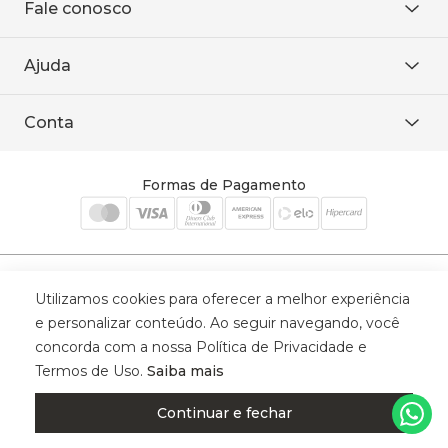
Fale conosco
Onde encontrar
Área restrita
De seg. à sex. das 8h às 18h.
Trabalhe conosco
Ajuda
WhatsApp
Baixe o APP
sac@sodanca.com.br
Formas de pagamento
Conta
Política de entrega
Política de privacidade
Minha conta
Trocas e devoluções
Meus pedidos
Formas de Pagamento
Cadastre-se
Selos de Segurança
Utilizamos cookies para oferecer a melhor experiência
e personalizar conteúdo. Ao seguir navegando, você
concorda com a nossa Política de Privacidade e
Termos de Uso.
Saiba mais
© 2025 Trinys Indústria e Comércio Ltda - Todos os direitos reservados
| CNPJ: 59.907.634/0001-75 | Rua Santa Augusta, 409 - Vila
Continuar e fechar
Califórnia - Osvaldo Cruz - SP - CEP: 17702-316.