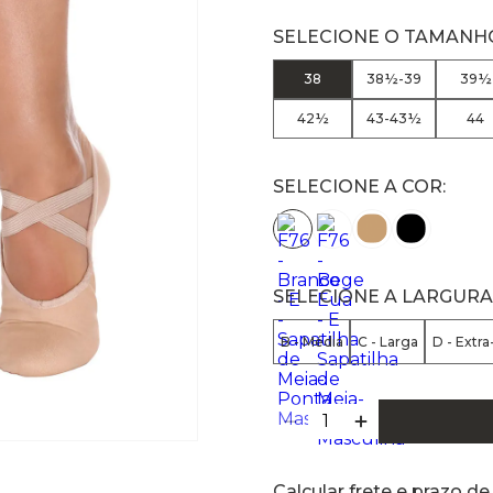
38
38½-39
39½
42½
43-43½
44
SELECIONE A COR:
SELECIONE A LARGURA
B - Média
C - Larga
D - Extra
Calcular frete e prazo de