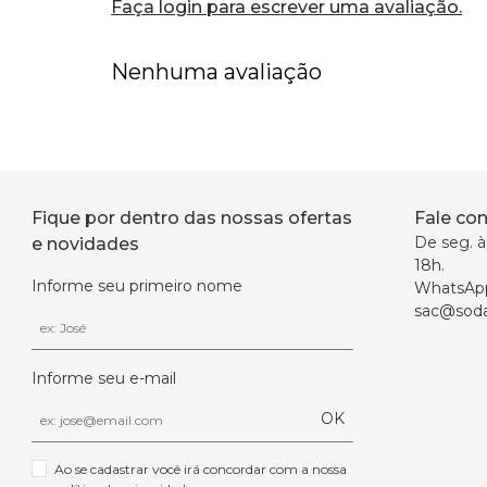
Faça login para escrever uma avaliação.
Nenhuma avaliação
Fique por dentro das nossas ofertas
Fale co
De seg. à 
e novidades
18h.
Informe seu primeiro nome
WhatsAp
sac@soda
Informe seu e-mail
OK
Ao se cadastrar você irá concordar com a nossa 