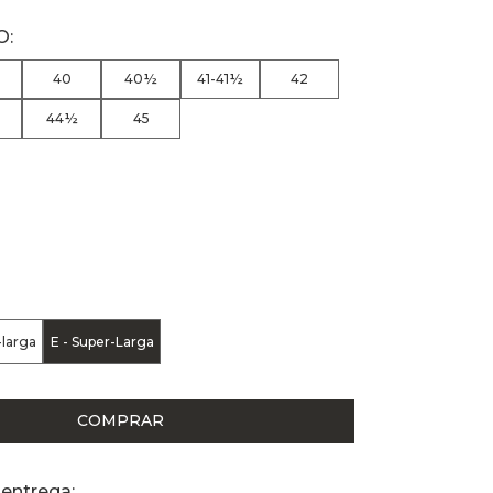
40
40½
41-41½
42
44½
45
-larga
E - Super-Larga
COMPRAR
 entrega: