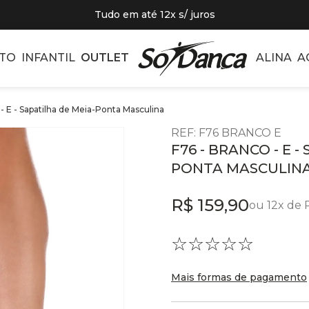
Tudo em até 12x s/ juros
TO
INFANTIL
OUTLET
ALINA
A
 - E - Sapatilha de Meia-Ponta Masculina
REF
:
F76 BRANCO E
F76 - BRANCO - E -
PONTA MASCULIN
R$
159
,
90
ou
12
x de
☆
☆
☆
☆
☆
Mais formas de pagamento