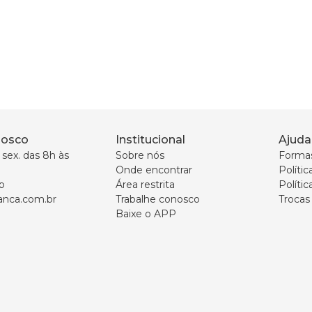
nosco
Institucional
Ajuda
sex. das 8h às 
Sobre nós
Forma
Onde encontrar
Políti
p
Área restrita
Polític
nca.com.br
Trabalhe conosco
Trocas
Baixe o APP