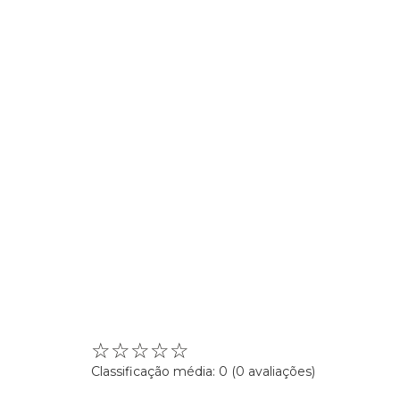
☆
☆
☆
☆
☆
Classificação média: 0
(0 avaliações)