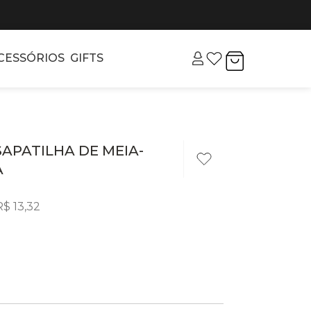
CESSÓRIOS
GIFTS
 SAPATILHA DE MEIA-
A
R$
13
,
32