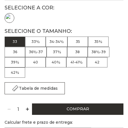
33
33½
34-34½
35
35½
36
36½-37
37½
38
38½-39
39½
40
40½
41-41½
42
42½
Tabela de medidas
COMPRAR
Calcular frete e prazo de entrega: