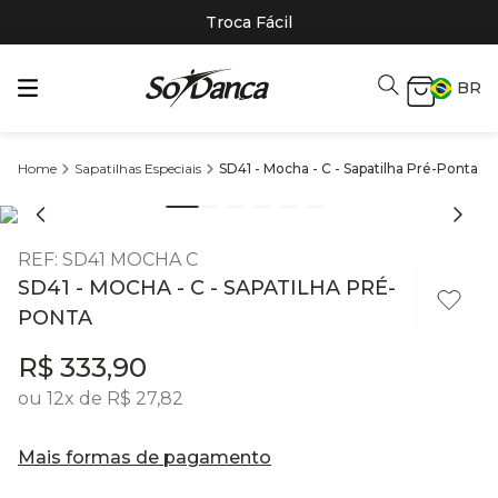
Troca Fácil
BR
Sapatilhas Especiais
SD41 - Mocha - C - Sapatilha Pré-Ponta
REF
:
SD41 MOCHA C
SD41 - MOCHA - C - SAPATILHA PRÉ-
PONTA
R$
333
,
90
ou
12
x de
R$
27
,
82
Mais formas de pagamento