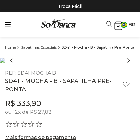
Troca Fácil
BR
Sapatilhas Especiais
SD41 - Mocha - B - Sapatilha Pré-Ponta
REF
:
SD41 MOCHA B
SD41 - MOCHA - B - SAPATILHA PRÉ-
PONTA
R$
333
,
90
ou
12
x de
R$
27
,
82
☆
☆
☆
☆
☆
Mais formas de pagamento