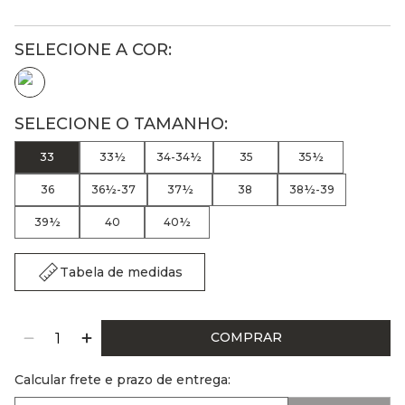
33
33½
34-34½
35
35½
36
36½-37
37½
38
38½-39
39½
40
40½
Tabela de medidas
COMPRAR
Calcular frete e prazo de entrega: