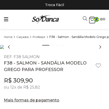
Troca Fácil
BR
Calçados
Professor
F38 - Salmon - Sandália Modelo Grego p
REF
:
F38 SALMON
F38 - SALMON - SANDÁLIA MODELO
GREGO PARA PROFESSOR
R$
309
,
90
ou
12
x de
R$
25
,
82
Mais formas de pagamento