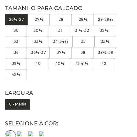
TAMANHO PARA CALCADO
26½-27
27½
28
28½
29-29½
30
30½
31
31½-32
32½
33
33½
34-34½
35
35½
36
36½-37
37½
38
38½-39
39½
40
40½
41-41½
42
42½
LARGURA
C - Média
SELECIONE A COR: