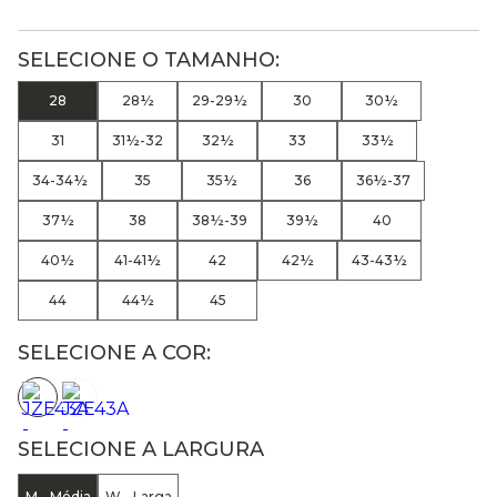
28
28½
29-29½
30
30½
31
31½-32
32½
33
33½
34-34½
35
35½
36
36½-37
37½
38
38½-39
39½
40
40½
41-41½
42
42½
43-43½
44
44½
45
SELECIONE A COR:
SELECIONE A LARGURA
M - Média
W - Larga