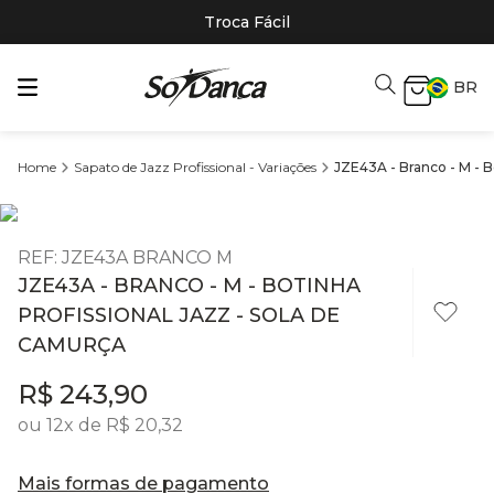
Troca Fácil
BR
Sapato de Jazz Profissional - Variações
JZE43A - Branco - M - B
REF
:
JZE43A BRANCO M
JZE43A - BRANCO - M - BOTINHA
PROFISSIONAL JAZZ - SOLA DE
CAMURÇA
R$
243
,
90
ou
12
x de
R$
20
,
32
Mais formas de pagamento