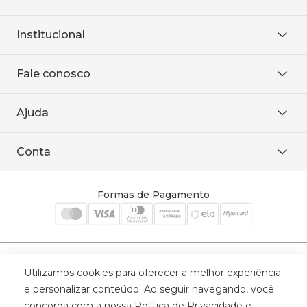
Institucional
Sobre Nós
Fale conosco
Onde encontrar
Área restrita
De seg. à sex. das 8h às 18h.
Trabalhe conosco
Ajuda
WhatsApp
Baixe o APP
sac@sodanca.com.br
Formas de pagamento
Conta
Política de entrega
Política de privacidade
Minha conta
Trocas e devoluções
Meus pedidos
Formas de Pagamento
Cadastre-se
Selos de Segurança
Utilizamos cookies para oferecer a melhor experiência
e personalizar conteúdo. Ao seguir navegando, você
concorda com a nossa Política de Privacidade e