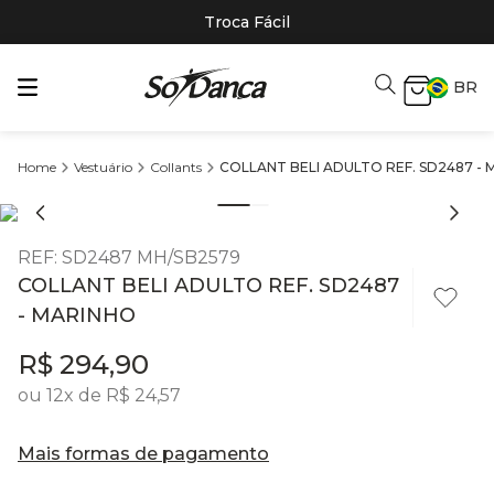
Troca Fácil
BR
Vestuário
Collants
COLLANT BELI ADULTO REF. SD2487 -
REF
:
SD2487 MH/SB2579
COLLANT BELI ADULTO REF. SD2487
- MARINHO
R$
294
,
90
ou
12
x de
R$
24
,
57
Mais formas de pagamento