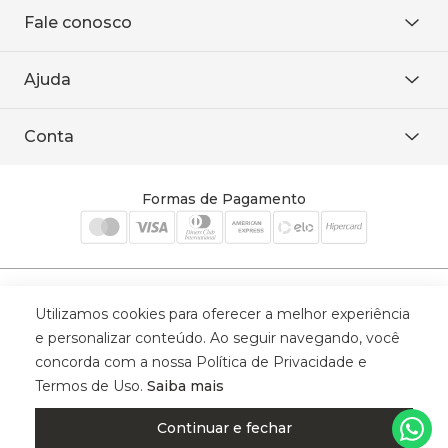
Sobre Nós
Fale conosco
Onde encontrar
Área restrita
De seg. à sex. das 8h às 18h.
Trabalhe conosco
Ajuda
WhatsApp
Baixe o APP
sac@sodanca.com.br
Formas de pagamento
Conta
Política de entrega
Política de privacidade
Minha conta
Trocas e devoluções
Meus pedidos
Formas de Pagamento
Cadastre-se
Selos de Segurança
Utilizamos cookies para oferecer a melhor experiência
e personalizar conteúdo. Ao seguir navegando, você
concorda com a nossa Política de Privacidade e
Termos de Uso.
Saiba mais
© 2025 Trinys Indústria e Comércio Ltda - Todos os direitos reservados
| CNPJ: 59.907.634/0001-75 | Rua Santa Augusta, 409 - Vila
Continuar e fechar
Califórnia - Osvaldo Cruz - SP - CEP: 17702-316.