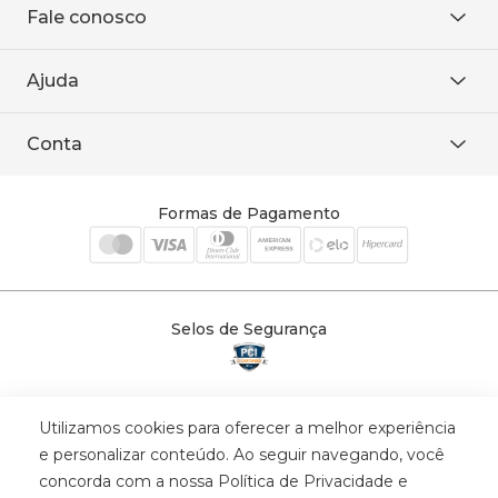
Fale conosco
Onde encontrar
Área restrita
De seg. à sex. das 8h às 18h.
Trabalhe conosco
Ajuda
WhatsApp
Baixe o APP
sac@sodanca.com.br
Formas de pagamento
Conta
Política de entrega
Política de privacidade
Minha conta
Trocas e devoluções
Meus pedidos
Formas de Pagamento
Cadastre-se
Selos de Segurança
Utilizamos cookies para oferecer a melhor experiência
© 2025 Trinys Indústria e Comércio Ltda - Todos os direitos reservados
e personalizar conteúdo. Ao seguir navegando, você
| CNPJ: 59.907.634/0001-75 | Rua Santa Augusta, 409 - Vila
concorda com a nossa Política de Privacidade e
Califórnia - Osvaldo Cruz - SP - CEP: 17702-316.