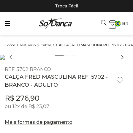
Troca Fácil
BR
Vestuário
Calças
CALÇA FRED MASCULINA REF. 5702 - BR
REF
:
5702 BRANCO
CALÇA FRED MASCULINA REF. 5702 -
BRANCO - ADULTO
R$
276
,
90
ou
12
x de
R$
23
,
07
Mais formas de pagamento