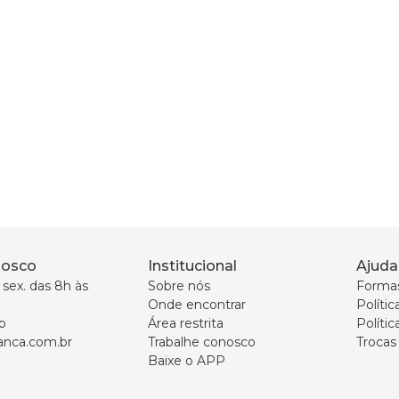
nosco
Institucional
Ajuda
sex. das 8h às 
Sobre nós
Forma
Onde encontrar
Políti
p
Área restrita
Polític
nca.com.br
Trabalhe conosco
Trocas
Baixe o APP