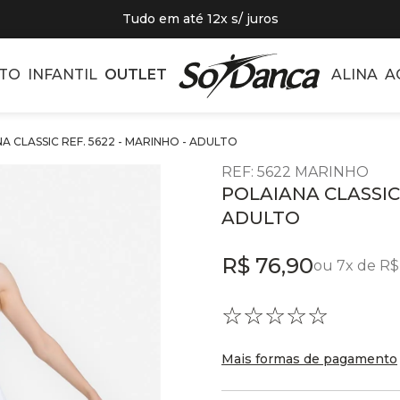
Tudo em até 12x s/ juros
TO
INFANTIL
OUTLET
ALINA
A
A CLASSIC REF. 5622 - MARINHO - ADULTO
REF
:
5622 MARINHO
POLAIANA CLASSIC 
ADULTO
R$
76
,
90
ou
7
x de
R$
☆
☆
☆
☆
☆
Mais formas de pagamento