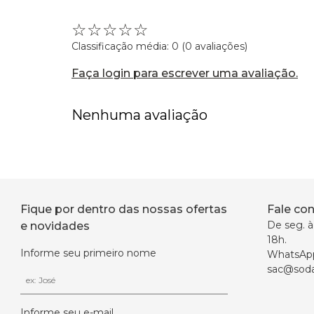
☆
☆
☆
☆
☆
Classificação média: 0
(0 avaliações)
Faça login para escrever uma avaliação.
Nenhuma avaliação
Fique por dentro das nossas ofertas
Fale co
De seg. à 
e novidades
18h.
Informe seu primeiro nome
WhatsAp
sac@soda
Informe seu e-mail