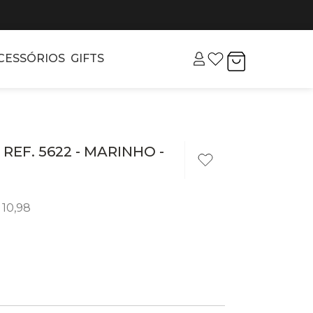
CESSÓRIOS
GIFTS
REF. 5622 - MARINHO -
10
,
98