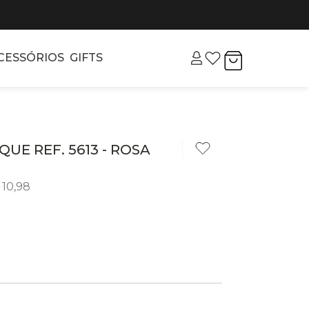
CESSÓRIOS
GIFTS
UE REF. 5613 - ROSA
10
,
98