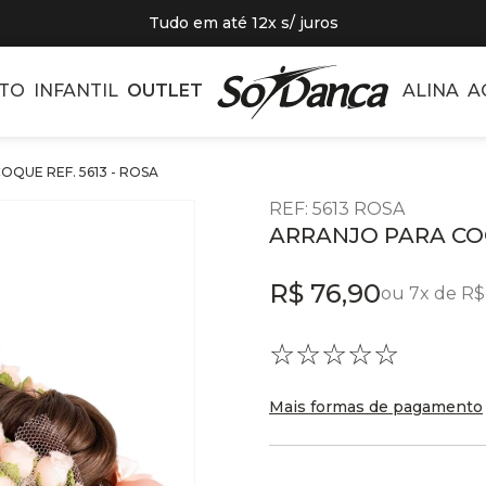
Tudo em até 12x s/ juros
TO
INFANTIL
OUTLET
ALINA
A
QUE REF. 5613 - ROSA
REF
:
5613 ROSA
ARRANJO PARA COQ
R$
76
,
90
ou
7
x de
R$
☆
☆
☆
☆
☆
Mais formas de pagamento