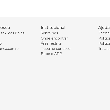
nosco
Institucional
Ajuda
sex. das 8h às 
Sobre nós
Forma
Onde encontrar
Políti
p
Área restrita
Polític
nca.com.br
Trabalhe conosco
Trocas
Baixe o APP