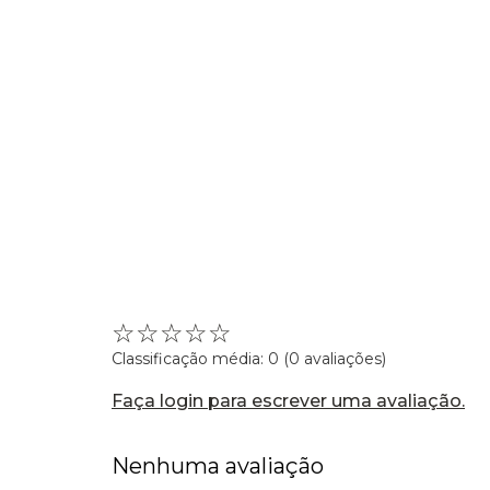
☆
☆
☆
☆
☆
Classificação média: 0
(0 avaliações)
Faça login para escrever uma avaliação.
Nenhuma avaliação