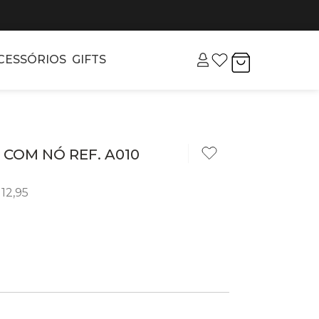
CESSÓRIOS
GIFTS
 COM NÓ REF. A010
12
,
95