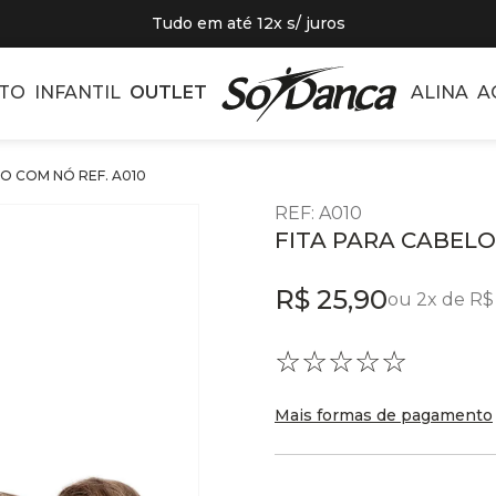
Tudo em até 12x s/ juros
TO
INFANTIL
OUTLET
ALINA
A
O COM NÓ REF. A010
REF
:
A010
FITA PARA CABELO
R$
25
,
90
ou
2
x de
R$
☆
☆
☆
☆
☆
Mais formas de pagamento