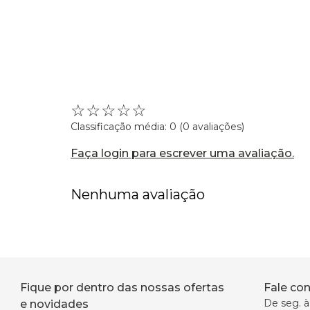
☆
☆
☆
☆
☆
Classificação média: 0
(0 avaliações)
Faça login para escrever uma avaliação.
Nenhuma avaliação
Fique por dentro das nossas ofertas
Fale co
De seg. à 
e novidades