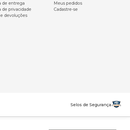
ca de entrega
Meus pedidos
a de privacidade
Cadastre-se
 e devoluções
Selos de Segurança
la Califórnia - Osvaldo Cruz - SP - CEP: 17702-316.