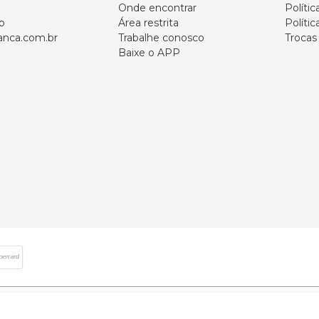
Onde encontrar
Políti
p
Área restrita
Polític
nca.com.br
Trabalhe conosco
Trocas
Baixe o APP
 direitos reservados | CNPJ: 59.907.634/0001-75 | Rua Santa Augusta, 409 - Vi