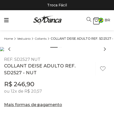
Troca Fácil
BR
Vestuário
Collants
COLLANT DEISE ADULTO REF. SD2527 -
REF
:
SD2527 NUT
COLLANT DEISE ADULTO REF.
SD2527 - NUT
R$
246
,
90
ou
12
x de
R$
20
,
57
Mais formas de pagamento