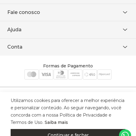
Sobre Nós
Fale conosco
Onde encontrar
Área restrita
De seg. à sex. das 8h às 18h.
Trabalhe conosco
Ajuda
WhatsApp
Baixe o APP
sac@sodanca.com.br
Formas de pagamento
Conta
Política de entrega
Política de privacidade
Minha conta
Trocas e devoluções
Meus pedidos
Formas de Pagamento
Cadastre-se
Selos de Segurança
Utilizamos cookies para oferecer a melhor experiência
e personalizar conteúdo. Ao seguir navegando, você
concorda com a nossa Política de Privacidade e
Termos de Uso.
Saiba mais
© 2025 Trinys Indústria e Comércio Ltda - Todos os direitos reservados
| CNPJ: 59.907.634/0001-75 | Rua Santa Augusta, 409 - Vila
Continuar e fechar