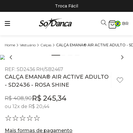
Troca Fácil
BR
Vestuário
Calças
CALÇA EMANA® AIR ACTIVE ADULTO - SD
REF
:
SD2436 RH/SB2467
CALÇA EMANA® AIR ACTIVE ADULTO
- SD2436 - ROSA SHINE
R$
245
,
34
R$
408
,
90
ou
12
x de
R$
20
,
44
☆
☆
☆
☆
☆
Mais formas de pagamento