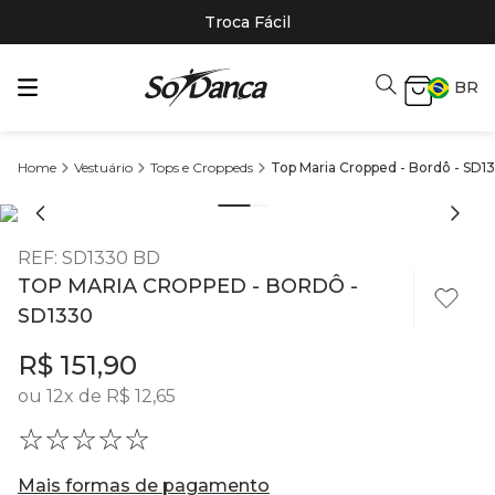
Troca Fácil
BR
Vestuário
Tops e Croppeds
Top Maria Cropped - Bordô - SD1
REF
:
SD1330 BD
TOP MARIA CROPPED - BORDÔ -
SD1330
R$
151
,
90
ou
12
x de
R$
12
,
65
☆
☆
☆
☆
☆
Mais formas de pagamento