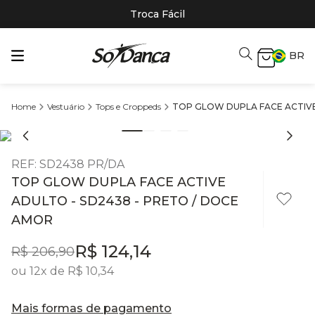
Troca Fácil
BR
Vestuário
Tops e Croppeds
TOP GLOW DUPLA FACE ACTIVE
REF
:
SD2438 PR/DA
TOP GLOW DUPLA FACE ACTIVE
ADULTO - SD2438 - PRETO / DOCE
AMOR
R$
124
,
14
R$
206
,
90
ou
12
x de
R$
10
,
34
Mais formas de pagamento