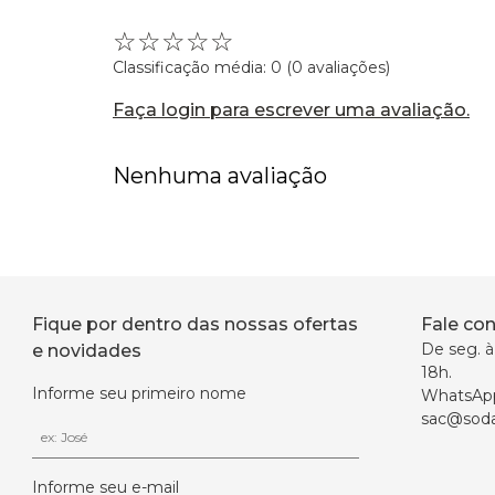
☆
☆
☆
☆
☆
Classificação média: 0
(0 avaliações)
Faça login para escrever uma avaliação.
Nenhuma avaliação
Fique por dentro das nossas ofertas
Fale co
De seg. à 
e novidades
18h.
Informe seu primeiro nome
WhatsAp
sac@soda
Informe seu e-mail