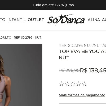
Tudo em até 12x s/ juros
TO
INFANTIL
OUTLET
ALINA
A
DULTO - REF. SD2395 - NUT
REF
:
SD2395 NUT/NUT/S
TOP EVA BE YOU AD
NUT
R$
138
,
4
R$
276
,
90
☆
☆
☆
☆
☆
Mais formas de pagamento