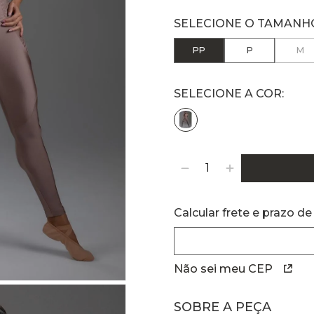
PP
P
M
Calcular frete e prazo de
Não sei meu CEP
SOBRE A PEÇA