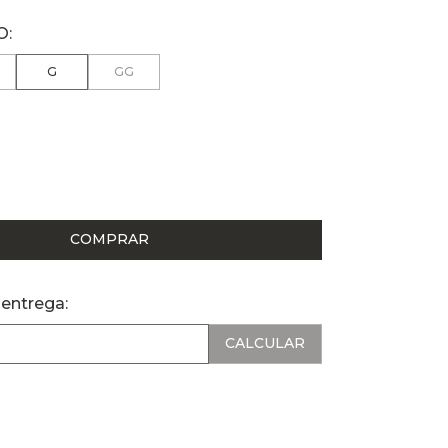
G
GG
COMPRAR
 entrega: