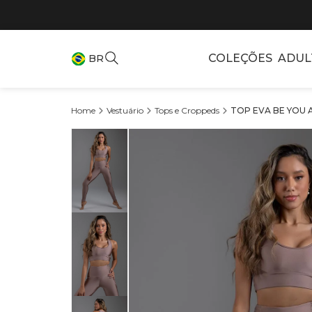
COLEÇÕES
ADUL
BR
Vestuário
Tops e Croppeds
TOP EVA BE YOU A