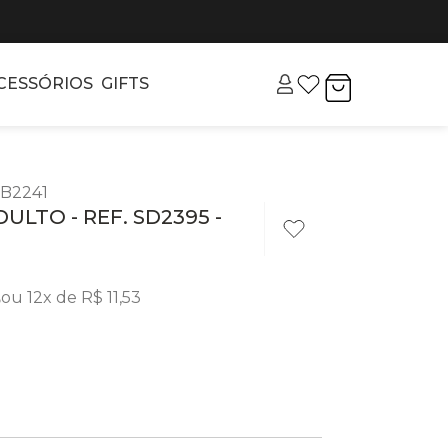
CESSÓRIOS
GIFTS
B2241
ULTO - REF. SD2395 -
5
ou
12
x de
R$
11
,
53