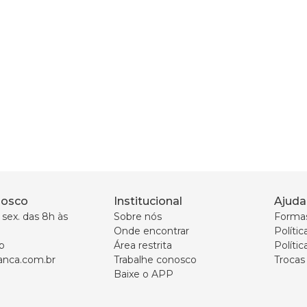
nosco
Institucional
Ajuda
sex. das 8h às 
Sobre nós
Forma
Onde encontrar
Políti
p
Área restrita
Polític
nca.com.br
Trabalhe conosco
Trocas
Baixe o APP