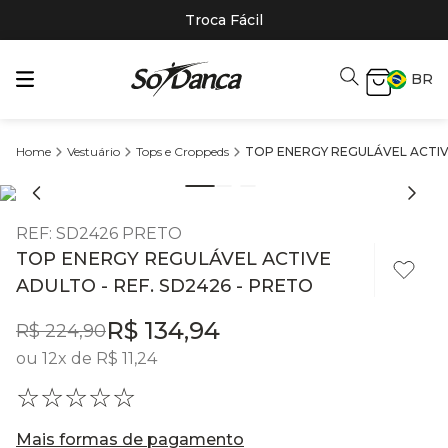
Troca Fácil
BR
Vestuário
Tops e Croppeds
TOP ENERGY REGULÁVEL ACTIVE
REF
:
SD2426 PRETO
TOP ENERGY REGULÁVEL ACTIVE
ADULTO - REF. SD2426 - PRETO
R$
134
,
94
R$
224
,
90
ou
12
x de
R$
11
,
24
☆
☆
☆
☆
☆
Mais formas de pagamento