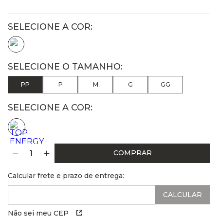
PP
P
M
G
GG
SELECIONE A COR:
COMPRAR
Calcular frete e prazo de entrega:
Não sei meu CEP