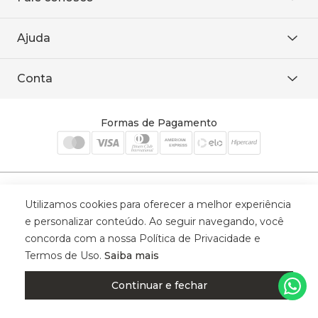
Área restrita
De seg. à sex. das 8h às 18h.
Trabalhe conosco
Ajuda
WhatsApp
Baixe o APP
sac@sodanca.com.br
Formas de pagamento
Conta
Política de entrega
Política de privacidade
Minha conta
Trocas e devoluções
Meus pedidos
Formas de Pagamento
Cadastre-se
Selos de Segurança
Utilizamos cookies para oferecer a melhor experiência
e personalizar conteúdo. Ao seguir navegando, você
concorda com a nossa Política de Privacidade e
Termos de Uso.
Saiba mais
© 2025 Trinys Indústria e Comércio Ltda - Todos os direitos reservados
| CNPJ: 59.907.634/0001-75 | Rua Santa Augusta, 409 - Vila
Continuar e fechar
Califórnia - Osvaldo Cruz - SP - CEP: 17702-316.