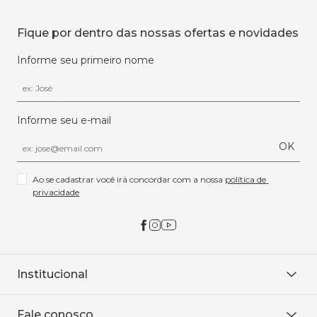
Fique por dentro das nossas ofertas e novidades
Informe seu primeiro nome
Informe seu e-mail
OK
Ao se cadastrar você irá concordar com a nossa 
política de 
privacidade
Institucional
Sobre Nós
Fale conosco
Onde encontrar