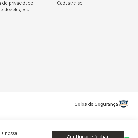
a de privacidade
Cadastre-se
 e devoluções
Selos de Segurança
la Califórnia - Osvaldo Cruz - SP - CEP: 17702-316.
 a nossa
Continuar e fechar