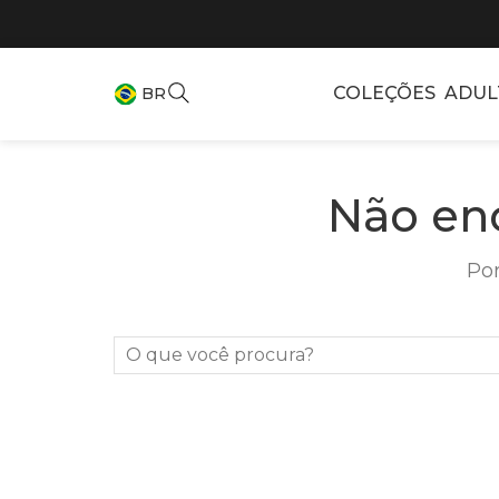
COLEÇÕES
ADUL
BR
Não en
Por
O que você procura?