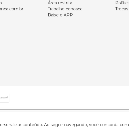
p
Área restrita
Polític
nca.com.br
Trabalhe conosco
Trocas
Baixe o APP
 direitos reservados | CNPJ: 59.907.634/0001-75 | Rua Santa Augusta, 409 - Vi
 personalizar conteúdo. Ao seguir navegando, você concorda com