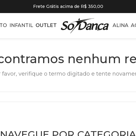
Frete Grátis acima de R$ 350,00
TO
INFANTIL
OUTLET
ALINA
A
contramos nenhum re
 favor, verifique o termo digitado e tente novame
NAVEGUE POR CATEGORIA