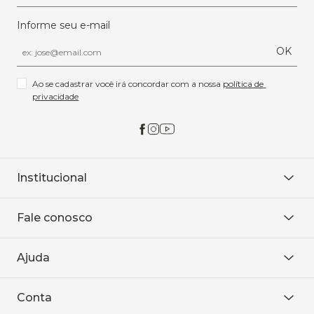
Informe seu e-mail
OK
Ao se cadastrar você irá concordar com a nossa 
política de 
privacidade
Institucional
Sobre Nós
Fale conosco
Onde encontrar
Área restrita
De seg. à sex. das 8h às 18h.
Trabalhe conosco
Ajuda
WhatsApp
Baixe o APP
sac@sodanca.com.br
Formas de pagamento
Conta
Política de entrega
Política de privacidade