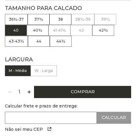
TAMANHO PARA CALCADO
36½-37
37½
38
38½-39
39½
40
40½
41-41½
42
42½
43-43½
44
44½
LARGURA
M - Média
W - Larga
COMPRAR
Calcular frete e prazo de entrega:
Não sei meu CEP