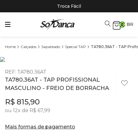
Troca Fácil
BR
Calçados
Sapateado
Special TAP
TA780.36AT - TAP Profiss
REF
:
TA780.36AT
TA780.36AT - TAP PROFISSIONAL
MASCULINO - FREIO DE BORRACHA
R$
815
,
90
ou
12
x de
R$
67
,
99
Mais formas de pagamento