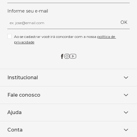
Informe seu e-mail
OK
Ao se cadastrar você irá concordar com a nossa 
política de 
privacidade
Institucional
Sobre Nós
Fale conosco
Onde encontrar
Área restrita
De seg. à sex. das 8h às 18h.
Trabalhe conosco
Ajuda
WhatsApp
Baixe o APP
sac@sodanca.com.br
Formas de pagamento
Conta
Política de entrega
Política de privacidade