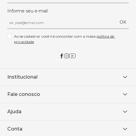
Informe seu e-mail
OK
Ao se cadastrar você irá concordar com a nossa 
política de 
privacidade
Institucional
Sobre Nós
Fale conosco
Onde encontrar
Área restrita
De seg. à sex. das 8h às 18h.
Trabalhe conosco
Ajuda
WhatsApp
Baixe o APP
sac@sodanca.com.br
Formas de pagamento
Conta
Política de entrega
Política de privacidade