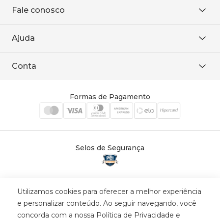
Sobre Nós
Fale conosco
Onde encontrar
Área restrita
De seg. à sex. das 8h às 18h.
Trabalhe conosco
Ajuda
WhatsApp
Baixe o APP
sac@sodanca.com.br
Formas de pagamento
Conta
Política de entrega
Política de privacidade
Minha conta
Trocas e devoluções
Meus pedidos
Formas de Pagamento
Cadastre-se
Selos de Segurança
Utilizamos cookies para oferecer a melhor experiência
© 2025 Trinys Indústria e Comércio Ltda - Todos os direitos reservados
e personalizar conteúdo. Ao seguir navegando, você
| CNPJ: 59.907.634/0001-75 | Rua Santa Augusta, 409 - Vila
concorda com a nossa Política de Privacidade e
Califórnia - Osvaldo Cruz - SP - CEP: 17702-316.