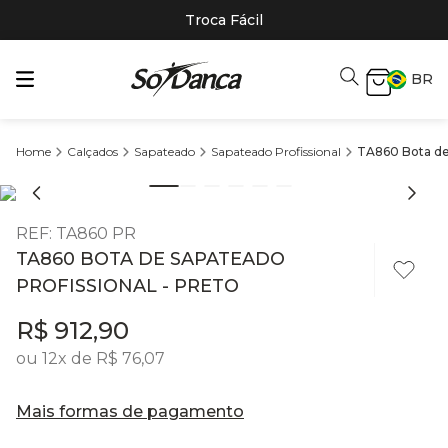
Troca Fácil
BR
Calçados
Sapateado
Sapateado Profissional
TA860 Bota de 
REF
:
TA860 PR
TA860 BOTA DE SAPATEADO
PROFISSIONAL - PRETO
R$
912
,
90
ou
12
x de
R$
76
,
07
Mais formas de pagamento