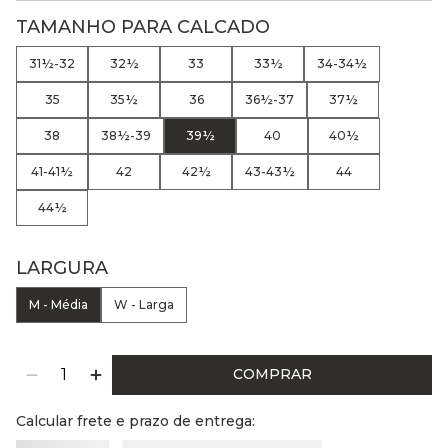
TAMANHO PARA CALCADO
31½-32
32½
33
33½
34-34½
35
35½
36
36½-37
37½
38
38½-39
39½
40
40½
41-41½
42
42½
43-43½
44
44½
LARGURA
M - Média
W - Larga
COMPRAR
Calcular frete e prazo de entrega: