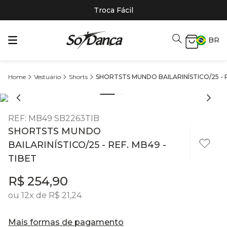
Troca Fácil
BR
Vestuário
Shorts
SHORTSTS MUNDO BAILARINÍSTICO/25 - R
REF
:
MB49 SB2263TIB
SHORTSTS MUNDO
BAILARINÍSTICO/25 - REF. MB49 -
TIBET
R$
254
,
90
ou
12
x de
R$
21
,
24
Mais formas de pagamento