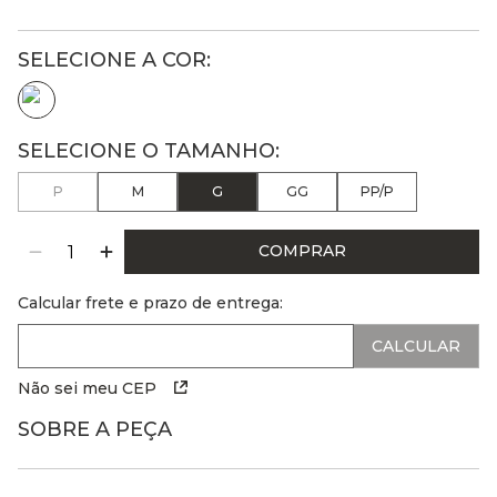
P
M
G
GG
PP/P
COMPRAR
Calcular frete e prazo de entrega:
Não sei meu CEP
SOBRE A PEÇA