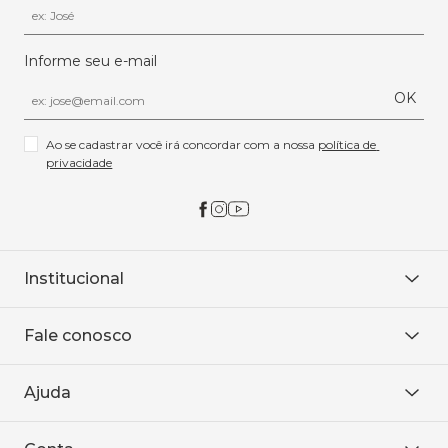
Informe seu e-mail
OK
Ao se cadastrar você irá concordar com a nossa 
política de 
privacidade
Institucional
Sobre Nós
Fale conosco
Onde encontrar
Área restrita
De seg. à sex. das 8h às 18h.
Trabalhe conosco
Ajuda
WhatsApp
Baixe o APP
sac@sodanca.com.br
Formas de pagamento