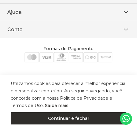
Área restrita
De seg. à sex. das 8h às 18h.
Trabalhe conosco
Ajuda
WhatsApp
Baixe o APP
sac@sodanca.com.br
Formas de pagamento
Conta
Política de entrega
Política de privacidade
Minha conta
Trocas e devoluções
Meus pedidos
Formas de Pagamento
Cadastre-se
Selos de Segurança
Utilizamos cookies para oferecer a melhor experiência
e personalizar conteúdo. Ao seguir navegando, você
concorda com a nossa Política de Privacidade e
Termos de Uso.
Saiba mais
© 2025 Trinys Indústria e Comércio Ltda - Todos os direitos reservados
| CNPJ: 59.907.634/0001-75 | Rua Santa Augusta, 409 - Vila
Continuar e fechar
Califórnia - Osvaldo Cruz - SP - CEP: 17702-316.