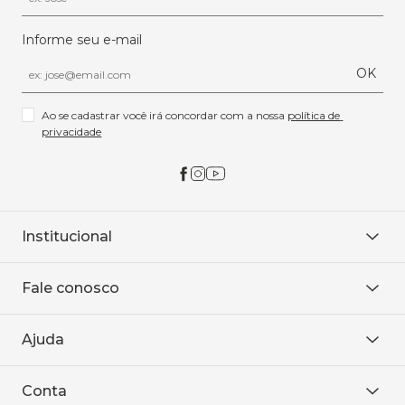
Informe seu e-mail
OK
Ao se cadastrar você irá concordar com a nossa 
política de 
privacidade
Institucional
Sobre Nós
Fale conosco
Onde encontrar
Área restrita
De seg. à sex. das 8h às 18h.
Trabalhe conosco
Ajuda
WhatsApp
Baixe o APP
sac@sodanca.com.br
Formas de pagamento
Conta
Política de entrega