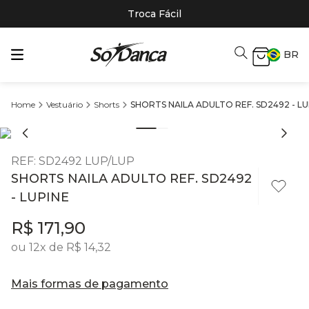
Troca Fácil
BR
Vestuário
Shorts
SHORTS NAILA ADULTO REF. SD2492 - LU
REF
:
SD2492 LUP/LUP
SHORTS NAILA ADULTO REF. SD2492
- LUPINE
R$
171
,
90
ou
12
x de
R$
14
,
32
Mais formas de pagamento