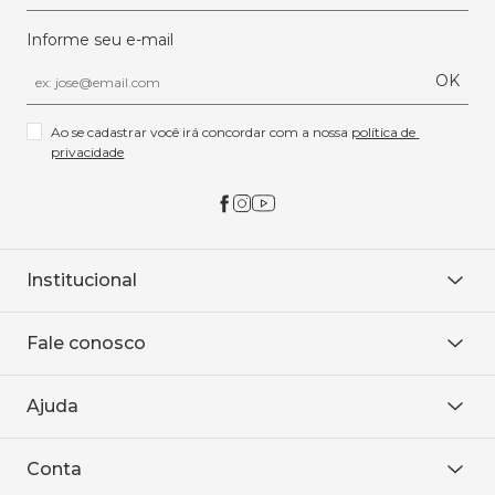
Informe seu e-mail
OK
Ao se cadastrar você irá concordar com a nossa 
política de 
privacidade
Institucional
Sobre Nós
Fale conosco
Onde encontrar
Área restrita
De seg. à sex. das 8h às 18h.
Trabalhe conosco
Ajuda
WhatsApp
Baixe o APP
sac@sodanca.com.br
Formas de pagamento
Conta
Política de entrega
Política de privacidade