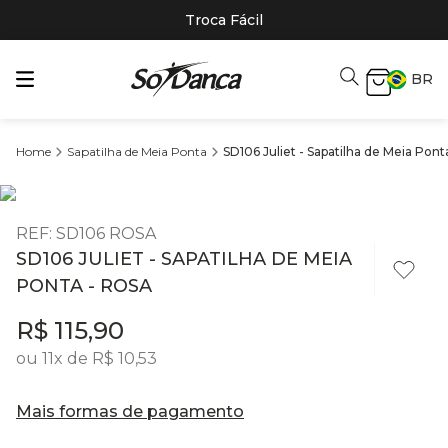
Troca Fácil
BR
Sapatilha de Meia Ponta
SD106 Juliet - Sapatilha de Meia Pont
REF
:
SD106 ROSA
SD106 JULIET - SAPATILHA DE MEIA
PONTA - ROSA
R$
115
,
90
ou
11
x de
R$
10
,
53
Mais formas de pagamento