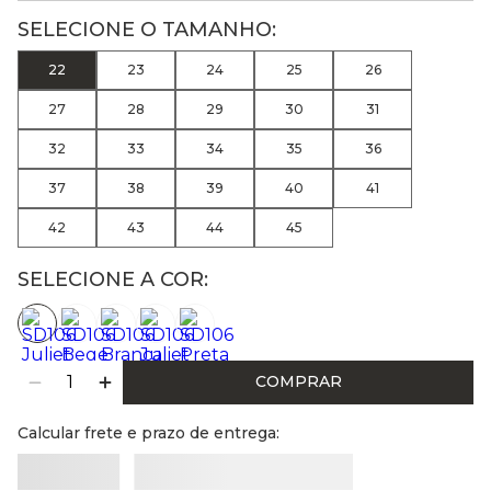
22
23
24
25
26
27
28
29
30
31
32
33
34
35
36
37
38
39
40
41
42
43
44
45
SELECIONE A COR:
COMPRAR
Calcular frete e prazo de entrega: