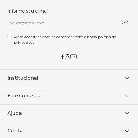
Informe seu e-mail
OK
Ao se cadastrar você irá concordar com a nossa 
política de 
privacidade
Institucional
Sobre Nós
Fale conosco
Onde encontrar
Área restrita
De seg. à sex. das 8h às 18h.
Trabalhe conosco
Ajuda
WhatsApp
Baixe o APP
sac@sodanca.com.br
Formas de pagamento
Conta
Política de entrega
Política de privacidade