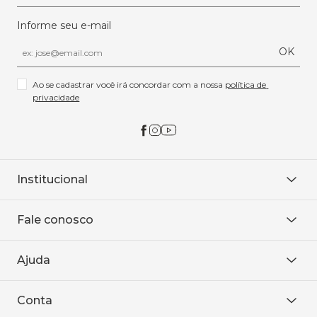
Informe seu e-mail
OK
Ao se cadastrar você irá concordar com a nossa 
política de 
privacidade
Institucional
Sobre Nós
Fale conosco
Onde encontrar
Área restrita
De seg. à sex. das 8h às 18h.
Trabalhe conosco
Ajuda
WhatsApp
Baixe o APP
sac@sodanca.com.br
Formas de pagamento
Conta
Política de entrega
Política de privacidade